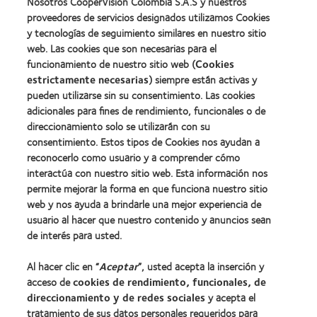
Nosotros CooperVision Colombia S.A.S y nuestros
proveedores de servicios designados utilizamos Cookies
y tecnologías de seguimiento similares en nuestro sitio
web. Las cookies que son necesarias para el
funcionamiento de nuestro sitio web (
Cookies
estrictamente necesarias
) siempre están activas y
pueden utilizarse sin su consentimiento. Las cookies
adicionales para fines de rendimiento, funcionales o de
direccionamiento solo se utilizarán con su
consentimiento. Estos tipos de Cookies nos ayudan a
Nuestros productos
reconocerlo como usuario y a comprender cómo
Encuentra tu lente
interactúa con nuestro sitio web. Esta información nos
Tecnología de lentes de contacto
permite mejorar la forma en que funciona nuestro sitio
web y nos ayuda a brindarle una mejor experiencia de
usuario al hacer que nuestro contenido y anuncios sean
Lentes de contacto y visión
de interés para usted.
Usuario nuevo
Al hacer clic en “
Aceptar
”, usted acepta la inserción y
Usuario con experiencia
acceso de
cookies de rendimiento, funcionales, de
direccionamiento y de redes sociales
y acepta el
Acerca de CooperVision
tratamiento de sus datos personales requeridos para