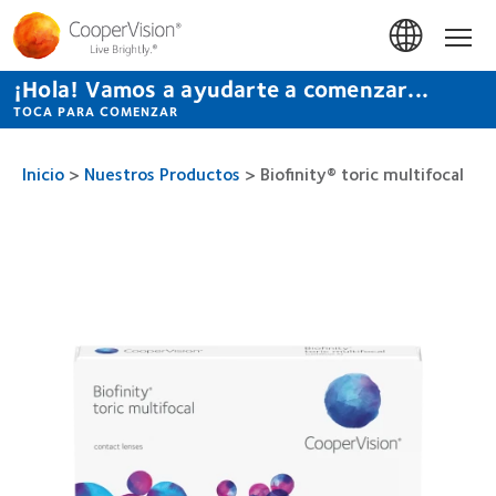
Pasar
al
Inicio
contenido
principal
¡Hola! Vamos a ayudarte a comenzar...
TOCA PARA COMENZAR
Inicio
>
Nuestros Productos
>
Biofinity® toric multifocal