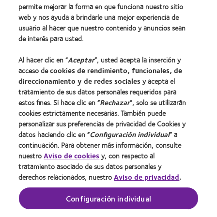
Tecnología de lentes de contacto
permite mejorar la forma en que funciona nuestro sitio
web y nos ayuda a brindarle una mejor experiencia de
usuario al hacer que nuestro contenido y anuncios sean
Lentes de contacto y visión
de interés para usted.
Usuario nuevo
Al hacer clic en “
Aceptar
”, usted acepta la inserción y
Usuario con experiencia
acceso de
cookies de rendimiento, funcionales, de
direccionamiento y de redes sociales
y acepta el
Acerca de CooperVision
tratamiento de sus datos personales requeridos para
estos fines. Si hace clic en “
Rechazar
”, solo se utilizarán
Carreras
cookies estrictamente necesarias. También puede
Noticias
personalizar sus preferencias de privacidad de Cookies y
Contacto
datos haciendo clic en “
Configuración individual
” a
continuación. Para obtener más información, consulte
nuestro
Aviso de cookies
y, con respecto al
Legal
tratamiento asociado de sus datos personales y
derechos relacionados, nuestro
Aviso de privacidad
.
Política de privacidad
Condiciones del servicio
Configuración individual