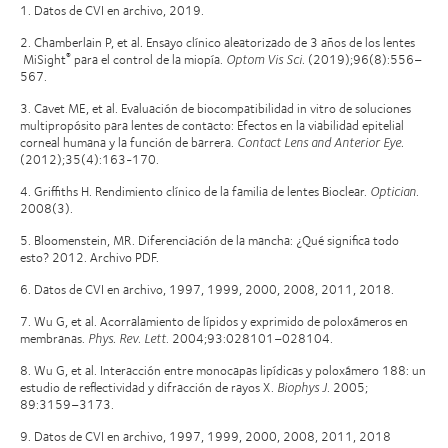
1. Datos de CVI en archivo, 2019.
2. Chamberlain P, et al
.
Ensayo clínico aleatorizado de 3 años de los lentes
MiSight
para el control de la miopía.
Optom Vis Sci.
(2019);96(8):556–
®
567.
3. Cavet ME, et al. Evaluación de biocompatibilidad in vitro de soluciones
multipropósito para lentes de contacto: Efectos en la viabilidad epitelial
corneal humana y la función de barrera.
Contact Lens and Anterior Eye.
(2012);35(4):163-170.
4. Griffiths H. Rendimiento clínico de la familia de lentes Bioclear.
Optician
.
2008(3).
5. Bloomenstein, MR. Diferenciación de la mancha: ¿Qué significa todo
esto? 2012. Archivo PDF.
6. Datos de CVI en archivo, 1997, 1999, 2000, 2008, 2011, 2018.
7. Wu G, et al. Acorralamiento de lípidos y exprimido de poloxámeros en
membranas.
Phys. Rev. Lett
. 2004;93:028101–028104.
8. Wu G, et al. Interacción entre monocapas lipídicas y poloxámero 188: un
estudio de reflectividad y difracción de rayos X.
Biophys J
. 2005;
89:3159–3173.
9. Datos de CVI en archivo, 1997, 1999, 2000, 2008, 2011, 2018