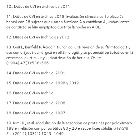
10.. Datos de CVI en archivo de 2011.
11. Datos de CVI en archivo 2018: Evaluación clínica a corto plazo (2
horas) con 28 sujetos que usaron fanfilcon A o comfilcon A, ambas lentes
de contacto se han empapado durante la noche en AIOL.
12. Datos de CVI en archivo de 2012.
13. Goa L, Benfield P. Ácido hialurónico: una revisión de su farmacología y
uso como ayuda quirúrgica en oftalmología, y su potencial terapéutico en la
enfermedad articular y la cicatrización de heridas.
Drugs
(1994);47(3):536-566.
14. Datos de CVI en archivo, 2001.
15. Datos de CVI en archivo, 1998 y 2012
16. Datos de CVI en archivo.
17. Datos de CVI en archivo, 2008.
18. Datos de CVI en archivo, 1997.
19. Kim HL, et al. Modulación de la adsorción de proteínas por poloxámero
188 en relación con polisorbatos 80 y 20 en superficies sólidas.
J Pharm
Sci.
(2014);103(4):1043–1049.