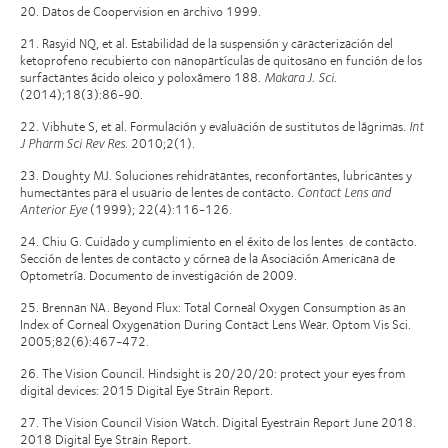
20. Datos de Coopervision en archivo 1999.
21. Rasyid NQ, et al. Estabilidad de la suspensión y caracterización del
ketoprofeno recubierto con nanopartículas de quitosano en función de los
surfactantes ácido oleico y poloxámero 188.
Makara J. Sci
.
(2014);18(3):86-90.
22. Vibhute S, et al. Formulación y evaluación de sustitutos de lágrimas.
Int
J Pharm Sci Rev Res
. 2010;2(1).
23. Doughty MJ. Soluciones rehidratantes, reconfortantes, lubricantes y
humectantes para el usuario de lentes de contacto.
Contact Lens and
Anterior Eye
(1999); 22(4):116-126.
24. Chiu G. Cuidado y cumplimiento en el éxito de los lentes de contacto.
Sección de lentes de contacto y córnea de la Asociación Americana de
Optometría. Documento de investigación de 2009.
25. Brennan NA. Beyond Flux: Total Corneal Oxygen Consumption as an
Index of Corneal Oxygenation During Contact Lens Wear. Optom Vis Sci.
2005;82(6):467-472.
26. The Vision Council. Hindsight is 20/20/20: protect your eyes from
digital devices: 2015 Digital Eye Strain Report.
27. The Vision Council Vision Watch. Digital Eyestrain Report June 2018.
2018 Digital Eye Strain Report.