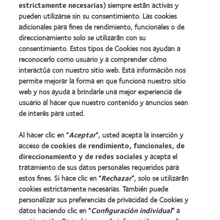
estrictamente necesarias
) siempre están activas y
pueden utilizarse sin su consentimiento. Las cookies
adicionales para fines de rendimiento, funcionales o de
direccionamiento solo se utilizarán con su
consentimiento. Estos tipos de Cookies nos ayudan a
Nuestros productos
reconocerlo como usuario y a comprender cómo
Encuentra tu lente
interactúa con nuestro sitio web. Esta información nos
Tecnología de lentes de contacto
permite mejorar la forma en que funciona nuestro sitio
web y nos ayuda a brindarle una mejor experiencia de
usuario al hacer que nuestro contenido y anuncios sean
Lentes de contacto y visión
de interés para usted.
Usuario nuevo
Al hacer clic en “
Aceptar
”, usted acepta la inserción y
Usuario con experiencia
acceso de
cookies de rendimiento, funcionales, de
direccionamiento y de redes sociales
y acepta el
Acerca de CooperVision
tratamiento de sus datos personales requeridos para
estos fines. Si hace clic en “
Rechazar
”, solo se utilizarán
Carreras
cookies estrictamente necesarias. También puede
Noticias
personalizar sus preferencias de privacidad de Cookies y
datos haciendo clic en “
Configuración individual
” a
Contacto