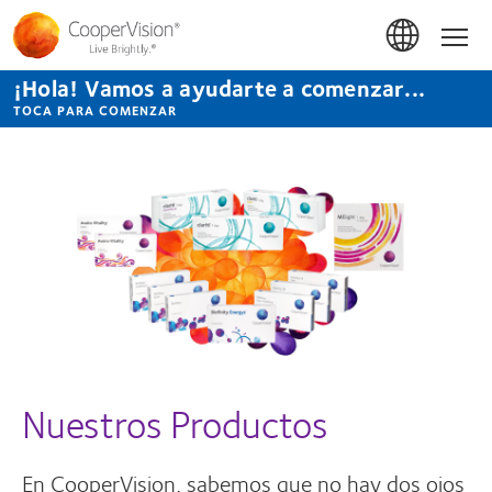
Pasar
al
Inicio
contenido
principal
¡Hola! Vamos a ayudarte a comenzar...
TOCA PARA COMENZAR
Nuestros Productos
En CooperVision, sabemos que no hay dos ojos