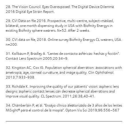
28. The Vision Council. Eyes Overexposed: The Digital Device Dilemma.
2016 Digital Eye Strain Report.
29. CVI Data on file 2016. Prospective, multi-centre, subject-masked,
bilateral, one month dispensing study in USA with Biofinity Energys in
existing Biofinity sphere wearers. N=52. After 2 weeks.
30. CVI data on file, 2018. Online survey Biofinity Energys CL wearers, USA.
n=200.
31. Kollbaum P, Bradley A. “Lentes de contacto asféricas: hechas y ficción”.
Contact Lens Spectrum 2005;20:34–9.
32. Kingston AC, Cox IG. Population spherical aberration: associations with
ametropia, age, corneal curvature, and image quality. Clin Ophthalmol.
2013;7:933-938.
33. Richdale K. Improving the quality of our patients’ vision: aspheric lens
designs: aspheric contact lenses can decrease spherical aberrations and
improve visual quality. CL Spectrum. 2011;26:38,40-41.
34. Chamberlain P, et al. “Ensayo clínico aleatorizado de 3 años de los lentes
MiSight® para el control de la miopía”. Optom Vis Sci 2019;96:556–567