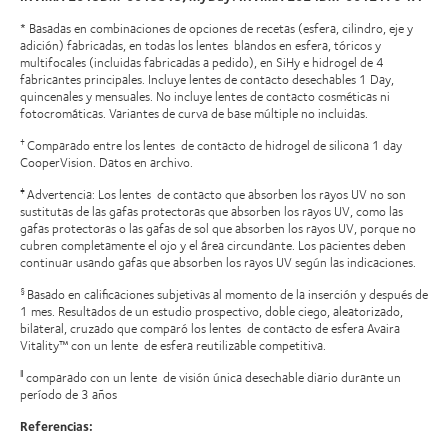
* Basadas en combinaciones de opciones de recetas (esfera, cilindro, eje y
adición) fabricadas, en todas los lentes blandos en esfera, tóricos y
multifocales (incluidas fabricadas a pedido), en SiHy e hidrogel de 4
fabricantes principales. Incluye lentes de contacto desechables 1 Day,
quincenales y mensuales. No incluye lentes de contacto cosméticas ni
fotocromáticas. Variantes de curva de base múltiple no incluidas.
Comparado entre los lentes de contacto de hidrogel de silicona 1 day
†
CooperVision. Datos en archivo.
Advertencia: Los lentes de contacto que absorben los rayos UV no son
‡
sustitutas de las gafas protectoras que absorben los rayos UV, como las
gafas protectoras o las gafas de sol que absorben los rayos UV, porque no
cubren completamente el ojo y el área circundante. Los pacientes deben
continuar usando gafas que absorben los rayos UV según las indicaciones.
Basado en calificaciones subjetivas al momento de la inserción y después de
§
1 mes. Resultados de un estudio prospectivo, doble ciego, aleatorizado,
bilateral, cruzado que comparó los lentes de contacto de esfera Avaira
Vitality™ con un lente de esfera reutilizable competitiva.
comparado con un lente de visión única desechable diario durante un
‖
período de 3 años
Referencias: