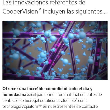
Las innovaciones referentes de
CooperVision
incluyen las siguientes…
®
Ofrecer una increíble comodidad todo el día y
humedad natural
para brindar un material de lentes de
contacto de hidrogel de silicona saludable
con la
*
tecnología Aquaform® en nuestros lentes de contacto