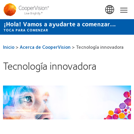
Pasar
al
Inicio
contenido
principal
¡Hola! Vamos a ayudarte a comenzar...
TOCA PARA COMENZAR
Inicio
>
Acerca de CooperVision
>
Tecnología innovadora
Tecnología innovadora