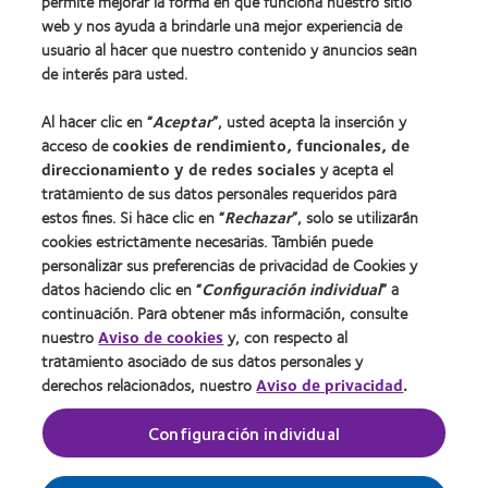
permite mejorar la forma en que funciona nuestro sitio
web y nos ayuda a brindarle una mejor experiencia de
usuario al hacer que nuestro contenido y anuncios sean
Lentes de contacto y visión
de interés para usted.
Usuario nuevo
Al hacer clic en “
Aceptar
”, usted acepta la inserción y
Usuario con experiencia
acceso de
cookies de rendimiento, funcionales, de
direccionamiento y de redes sociales
y acepta el
Acerca de CooperVision
tratamiento de sus datos personales requeridos para
estos fines. Si hace clic en “
Rechazar
”, solo se utilizarán
Carreras
cookies estrictamente necesarias. También puede
Noticias
personalizar sus preferencias de privacidad de Cookies y
datos haciendo clic en “
Configuración individual
” a
Contacto
continuación. Para obtener más información, consulte
nuestro
Aviso de cookies
y, con respecto al
Legal
tratamiento asociado de sus datos personales y
derechos relacionados, nuestro
Aviso de privacidad
.
Política de privacidad
Condiciones del servicio
Configuración individual
Gestionar preferencias de cookies