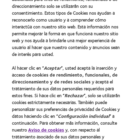
direccionamiento solo se utilizarán con su
consentimiento. Estos tipos de Cookies nos ayudan a
Nuestros productos
reconocerlo como usuario y a comprender cómo
Encuentra tu lente
interactúa con nuestro sitio web. Esta información nos
Tecnología de lentes de contacto
permite mejorar la forma en que funciona nuestro sitio
web y nos ayuda a brindarle una mejor experiencia de
usuario al hacer que nuestro contenido y anuncios sean
Lentes de contacto y visión
de interés para usted.
Usuario nuevo
Al hacer clic en “
Aceptar
”, usted acepta la inserción y
Usuario con experiencia
acceso de
cookies de rendimiento, funcionales, de
direccionamiento y de redes sociales
y acepta el
Acerca de CooperVision
tratamiento de sus datos personales requeridos para
estos fines. Si hace clic en “
Rechazar
”, solo se utilizarán
Carreras
cookies estrictamente necesarias. También puede
Noticias
personalizar sus preferencias de privacidad de Cookies y
datos haciendo clic en “
Configuración individual
” a
Contacto
continuación. Para obtener más información, consulte
nuestro
Aviso de cookies
y, con respecto al
Legal
tratamiento asociado de sus datos personales y