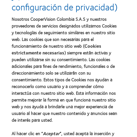
configuración de privacidad)
Nosotros CooperVision Colombia S.A.S y nuestros
proveedores de servicios designados utilizamos Cookies
y tecnologías de seguimiento similares en nuestro sitio
web. Las cookies que son necesarias para el
funcionamiento de nuestro sitio web (
Cookies
estrictamente necesarias
) siempre están activas y
pueden utilizarse sin su consentimiento. Las cookies
adicionales para fines de rendimiento, funcionales o de
direccionamiento solo se utilizarán con su
consentimiento. Estos tipos de Cookies nos ayudan a
Nuestros productos
reconocerlo como usuario y a comprender cómo
Encuentra tu lente
interactúa con nuestro sitio web. Esta información nos
Tecnología de lentes de contacto
permite mejorar la forma en que funciona nuestro sitio
web y nos ayuda a brindarle una mejor experiencia de
usuario al hacer que nuestro contenido y anuncios sean
Lentes de contacto y visión
de interés para usted.
Usuario nuevo
Al hacer clic en “
Aceptar
”, usted acepta la inserción y
Usuario con experiencia