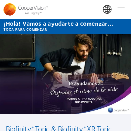
Pasar
al
Inicio
contenido
principal
¡Hola! Vamos a ayudarte a comenzar...
TOCA PARA COMENZAR
Biofinity
Toric & Biofinity
XR Toric
®
®