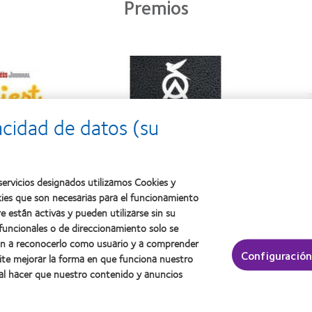
Premios
acidad de datos (su
ervicios designados utilizamos Cookies y
kies que son necesarias para el funcionamiento
e están activas y pueden utilizarse sin su
 contacto y visión
Acerca de CooperVision
 funcionales o de direccionamiento solo se
nuevo
Carreras
dan a reconocerlo como usuario y a comprender
Configuración
ite mejorar la forma en que funciona nuestro
on experiencia
Noticias
 al hacer que nuestro contenido y anuncios
Contacto