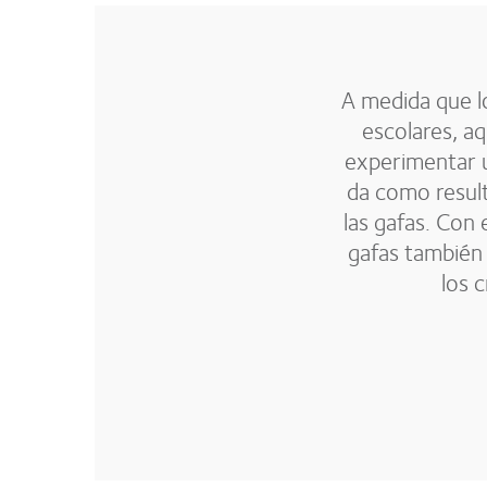
A medida que l
escolares, a
experimentar 
da como resul
las gafas. Con 
gafas también
los c