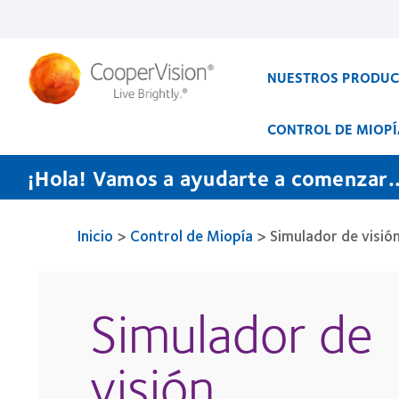
Pasar
al
contenido
principal
NUESTROS PRODU
CONTROL DE MIOPÍ
¡Hola! Vamos a ayudarte a comenzar..
Inicio
>
Control de Miopía
>
Simulador de visió
Simulador de
visión