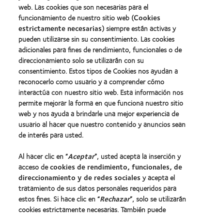
web. Las cookies que son necesarias para el
funcionamiento de nuestro sitio web (
Cookies
estrictamente necesarias
) siempre están activas y
pueden utilizarse sin su consentimiento. Las cookies
adicionales para fines de rendimiento, funcionales o de
direccionamiento solo se utilizarán con su
consentimiento. Estos tipos de Cookies nos ayudan a
Nuestros productos
reconocerlo como usuario y a comprender cómo
Encuentra tu lente
interactúa con nuestro sitio web. Esta información nos
Tecnología de lentes de contacto
permite mejorar la forma en que funciona nuestro sitio
web y nos ayuda a brindarle una mejor experiencia de
usuario al hacer que nuestro contenido y anuncios sean
Lentes de contacto y visión
de interés para usted.
Usuario nuevo
Al hacer clic en “
Aceptar
”, usted acepta la inserción y
Usuario con experiencia
acceso de
cookies de rendimiento, funcionales, de
direccionamiento y de redes sociales
y acepta el
Acerca de CooperVision
tratamiento de sus datos personales requeridos para
estos fines. Si hace clic en “
Rechazar
”, solo se utilizarán
Carreras
cookies estrictamente necesarias. También puede
Noticias