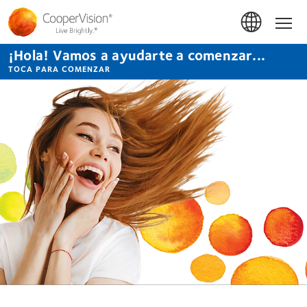
Pasar
al
Inicio
contenido
principal
¡Hola! Vamos a ayudarte a comenzar...
TOCA PARA COMENZAR