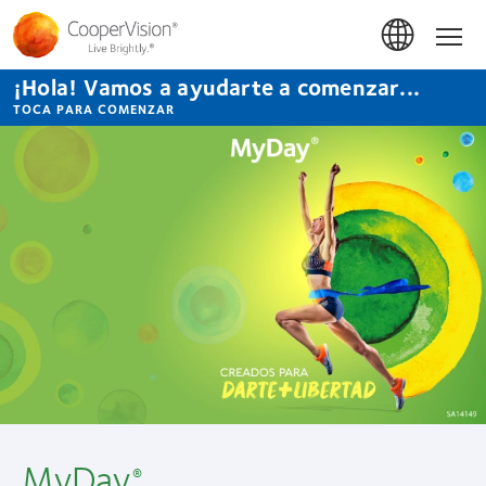
Pasar
al
Inicio
contenido
principal
¡Hola! Vamos a ayudarte a comenzar...
TOCA PARA COMENZAR
MyDay
®