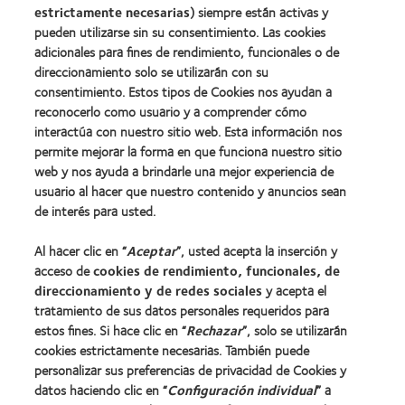
estrictamente necesarias
) siempre están activas y
pueden utilizarse sin su consentimiento. Las cookies
adicionales para fines de rendimiento, funcionales o de
direccionamiento solo se utilizarán con su
Nuestros productos
consentimiento. Estos tipos de Cookies nos ayudan a
reconocerlo como usuario y a comprender cómo
Encuentra tu lente
interactúa con nuestro sitio web. Esta información nos
Tecnología de lentes de contacto
permite mejorar la forma en que funciona nuestro sitio
web y nos ayuda a brindarle una mejor experiencia de
usuario al hacer que nuestro contenido y anuncios sean
Lentes de contacto y visión
de interés para usted.
Usuario nuevo
Al hacer clic en “
Aceptar
”, usted acepta la inserción y
Usuario con experiencia
acceso de
cookies de rendimiento, funcionales, de
direccionamiento y de redes sociales
y acepta el
Acerca de CooperVision
tratamiento de sus datos personales requeridos para
estos fines. Si hace clic en “
Rechazar
”, solo se utilizarán
Carreras
cookies estrictamente necesarias. También puede
Noticias
personalizar sus preferencias de privacidad de Cookies y
Contacto
datos haciendo clic en “
Configuración individual
” a