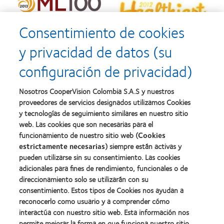
Consentimiento de cookies
y privacidad de datos (su
configuración de privacidad)
Nosotros CooperVision Colombia S.A.S y nuestros
proveedores de servicios designados utilizamos Cookies
y tecnologías de seguimiento similares en nuestro sitio
web. Las cookies que son necesarias para el
funcionamiento de nuestro sitio web (
Cookies
estrictamente necesarias
) siempre están activas y
pueden utilizarse sin su consentimiento. Las cookies
adicionales para fines de rendimiento, funcionales o de
direccionamiento solo se utilizarán con su
consentimiento. Estos tipos de Cookies nos ayudan a
Nuestros productos
reconocerlo como usuario y a comprender cómo
Encuentra tu lente
interactúa con nuestro sitio web. Esta información nos
Tecnología de lentes de contacto
permite mejorar la forma en que funciona nuestro sitio