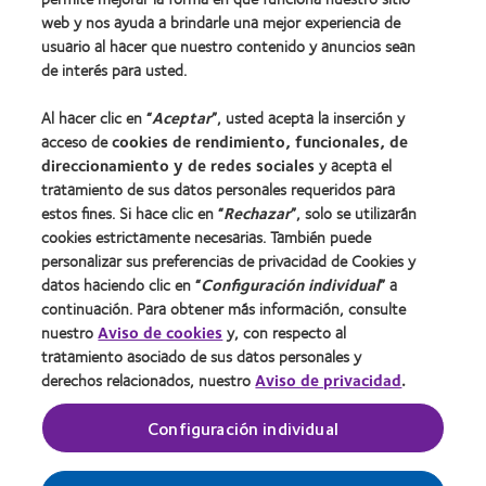
web y nos ayuda a brindarle una mejor experiencia de
usuario al hacer que nuestro contenido y anuncios sean
Lentes de contacto y visión
de interés para usted.
Usuario nuevo
Al hacer clic en “
Aceptar
”, usted acepta la inserción y
Usuario con experiencia
acceso de
cookies de rendimiento, funcionales, de
direccionamiento y de redes sociales
y acepta el
Acerca de CooperVision
tratamiento de sus datos personales requeridos para
estos fines. Si hace clic en “
Rechazar
”, solo se utilizarán
Carreras
cookies estrictamente necesarias. También puede
Noticias
personalizar sus preferencias de privacidad de Cookies y
datos haciendo clic en “
Configuración individual
” a
Contacto
continuación. Para obtener más información, consulte
nuestro
Aviso de cookies
y, con respecto al
Legal
tratamiento asociado de sus datos personales y
derechos relacionados, nuestro
Aviso de privacidad
.
Política de privacidad
Condiciones del servicio
Configuración individual
Gestionar preferencias de cookies