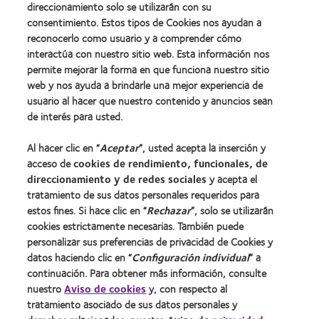
direccionamiento solo se utilizarán con su
consentimiento. Estos tipos de Cookies nos ayudan a
Nuestros productos
reconocerlo como usuario y a comprender cómo
Encuentra tu lente
interactúa con nuestro sitio web. Esta información nos
Tecnología de lentes de contacto
permite mejorar la forma en que funciona nuestro sitio
web y nos ayuda a brindarle una mejor experiencia de
usuario al hacer que nuestro contenido y anuncios sean
Lentes de contacto y visión
de interés para usted.
Usuario nuevo
Al hacer clic en “
Aceptar
”, usted acepta la inserción y
Usuario con experiencia
acceso de
cookies de rendimiento, funcionales, de
direccionamiento y de redes sociales
y acepta el
Acerca de CooperVision
tratamiento de sus datos personales requeridos para
estos fines. Si hace clic en “
Rechazar
”, solo se utilizarán
Carreras
cookies estrictamente necesarias. También puede
Noticias
personalizar sus preferencias de privacidad de Cookies y
datos haciendo clic en “
Configuración individual
” a
Contacto
continuación. Para obtener más información, consulte
nuestro
Aviso de cookies
y, con respecto al
Legal
tratamiento asociado de sus datos personales y