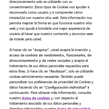
direccionamiento solo se utilizarán con su
consentimiento. Estos tipos de Cookies nos ayudan a
Nuestros productos
reconocerlo como usuario y a comprender cómo
Encuentra tu lente
interactúa con nuestro sitio web. Esta información nos
Tecnología de lentes de contacto
permite mejorar la forma en que funciona nuestro sitio
web y nos ayuda a brindarle una mejor experiencia de
usuario al hacer que nuestro contenido y anuncios sean
Lentes de contacto y visión
de interés para usted.
Usuario nuevo
Al hacer clic en “
Aceptar
”, usted acepta la inserción y
Usuario con experiencia
acceso de
cookies de rendimiento, funcionales, de
direccionamiento y de redes sociales
y acepta el
Acerca de CooperVision
tratamiento de sus datos personales requeridos para
estos fines. Si hace clic en “
Rechazar
”, solo se utilizarán
Carreras
cookies estrictamente necesarias. También puede
Noticias
personalizar sus preferencias de privacidad de Cookies y
datos haciendo clic en “
Configuración individual
” a
Contacto
continuación. Para obtener más información, consulte
nuestro
Aviso de cookies
y, con respecto al
Legal
tratamiento asociado de sus datos personales y
derechos relacionados, nuestro
Aviso de privacidad
.