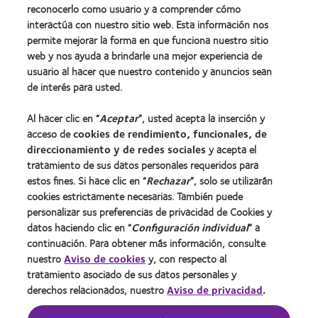
reconocerlo como usuario y a comprender cómo
Encuentra tu lente
interactúa con nuestro sitio web. Esta información nos
Tecnología de lentes de contacto
permite mejorar la forma en que funciona nuestro sitio
web y nos ayuda a brindarle una mejor experiencia de
usuario al hacer que nuestro contenido y anuncios sean
Lentes de contacto y visión
de interés para usted.
Usuario nuevo
Al hacer clic en “
Aceptar
”, usted acepta la inserción y
Usuario con experiencia
acceso de
cookies de rendimiento, funcionales, de
direccionamiento y de redes sociales
y acepta el
Acerca de CooperVision
tratamiento de sus datos personales requeridos para
estos fines. Si hace clic en “
Rechazar
”, solo se utilizarán
Carreras
cookies estrictamente necesarias. También puede
Noticias
personalizar sus preferencias de privacidad de Cookies y
datos haciendo clic en “
Configuración individual
” a
Contacto
continuación. Para obtener más información, consulte
nuestro
Aviso de cookies
y, con respecto al
Legal
tratamiento asociado de sus datos personales y
derechos relacionados, nuestro
Aviso de privacidad
.
Política de privacidad
Condiciones del servicio