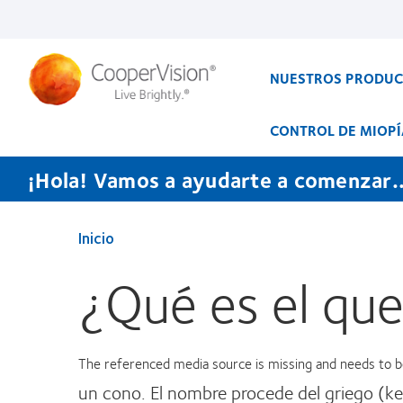
Pasar
al
contenido
principal
NUESTROS PRODU
CONTROL DE MIOPÍ
¡Hola! Vamos a ayudarte a comenzar..
Inicio
¿Qué es el qu
The referenced media source is missing and needs to
un cono. El nombre procede del griego (ke