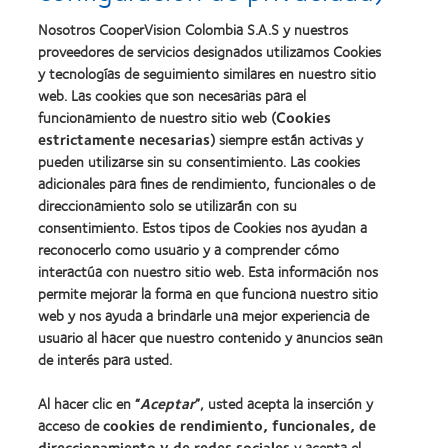
Nosotros CooperVision Colombia S.A.S y nuestros
proveedores de servicios designados utilizamos Cookies
y tecnologías de seguimiento similares en nuestro sitio
web. Las cookies que son necesarias para el
funcionamiento de nuestro sitio web (
Cookies
estrictamente necesarias
) siempre están activas y
pueden utilizarse sin su consentimiento. Las cookies
adicionales para fines de rendimiento, funcionales o de
direccionamiento solo se utilizarán con su
consentimiento. Estos tipos de Cookies nos ayudan a
Nuestros productos
reconocerlo como usuario y a comprender cómo
Encuentra tu lente
interactúa con nuestro sitio web. Esta información nos
Tecnología de lentes de contacto
permite mejorar la forma en que funciona nuestro sitio
web y nos ayuda a brindarle una mejor experiencia de
usuario al hacer que nuestro contenido y anuncios sean
Lentes de contacto y visión
de interés para usted.
Usuario nuevo
Al hacer clic en “
Aceptar
”, usted acepta la inserción y
Usuario con experiencia
acceso de
cookies de rendimiento, funcionales, de
direccionamiento y de redes sociales
y acepta el