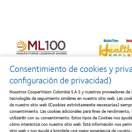
Consentimiento de cookies y priv
configuración de privacidad)
Nosotros CooperVision Colombia S.A.S y nuestros proveedores de s
tecnologías de seguimiento similares en nuestro sitio web. Las coo
Nuestros productos
Lentes de
de nuestro sitio web (
Cookies estrictamente necesarias
) siempr
Encuentra tu lente
Usuario 
consentimiento. Las cookies adicionales para fines de rendimiento,
utilizarán con su consentimiento. Estos tipos de Cookies nos ayu
Tecnología de lentes de contacto
Usuario c
cómo interactúa con nuestro sitio web. Esta información nos perm
sitio web y nos ayuda a brindarle una mejor experiencia de usuario