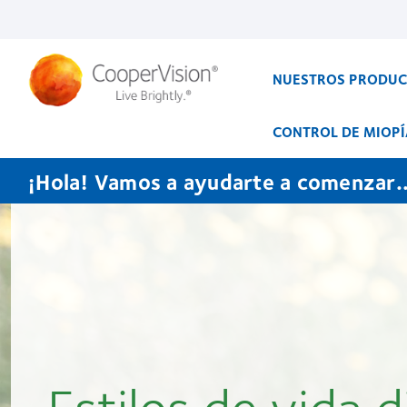
Pasar
al
contenido
principal
NUESTROS PRODU
CONTROL DE MIOPÍ
¡Hola! Vamos a ayudarte a comenzar..
Estilos de vida d