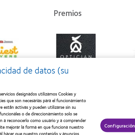
Premios
acidad de datos (su
ervicios designados utilizamos Cookies y
kies que son necesarias para el funcionamiento
 contacto y visión
Acerca de CooperVision
e están activas y pueden utilizarse sin su
nuevo
Carreras
 funcionales o de direccionamiento solo se
dan a reconocerlo como usuario y a comprender
on experiencia
Noticias
Configuración
ite mejorar la forma en que funciona nuestro
Contacto
 al hacer que nuestro contenido y anuncios