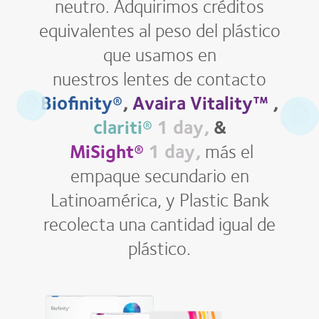
neutro. Adquirimos créditos
equivalentes al peso del plástico
que usamos en
nuestros lentes de contacto
Biofinity®
,
Avaira Vitality™
,
clariti®
1 day,
&
MiSight®
1 day,
más el
empaque secundario en
Latinoamérica, y Plastic Bank
recolecta una cantidad igual de
plástico.