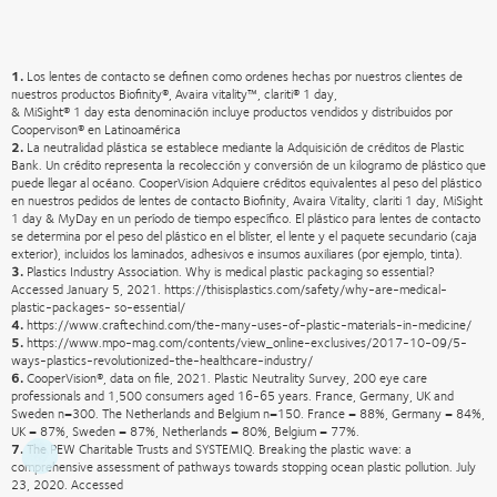
1.
Los lentes de contacto se definen como ordenes hechas por nuestros clientes de
nuestros productos Biofinity®, Avaira vitality™, clariti® 1 day,
& MiSight® 1 day esta denominación incluye productos vendidos y distribuidos por
Coopervison® en Latinoamérica
2.
La neutralidad plástica se establece mediante la Adquisición de créditos de Plastic
Bank. Un crédito representa la recolección y conversión de un kilogramo de plástico que
puede llegar al océano. CooperVision Adquiere créditos equivalentes al peso del plástico
en nuestros pedidos de lentes de contacto Biofinity, Avaira Vitality, clariti 1 day, MiSight
1 day & MyDay en un período de tiempo específico. El plástico para lentes de contacto
se determina por el peso del plástico en el blíster, el lente y el paquete secundario (caja
exterior), incluidos los laminados, adhesivos e insumos auxiliares (por ejemplo, tinta).
3.
Plastics Industry Association. Why is medical plastic packaging so essential?
Accessed January 5, 2021. https://thisisplastics.com/safety/why-are-medical-
plastic-packages- so-essential/
4.
https://www.craftechind.com/the-many-uses-of-plastic-materials-in-medicine/
5.
https://www.mpo-mag.com/contents/view_online-exclusives/2017-10-09/5-
ways-plastics-revolutionized-the-healthcare-industry/
6.
CooperVision®, data on file, 2021. Plastic Neutrality Survey, 200 eye care
professionals and 1,500 consumers aged 16-65 years. France, Germany, UK and
Sweden n=300. The Netherlands and Belgium n=150. France = 88%, Germany = 84%,
UK = 87%, Sweden = 87%, Netherlands = 80%, Belgium = 77%.
7.
The PEW Charitable Trusts and SYSTEMIQ. Breaking the plastic wave: a
comprehensive assessment of pathways towards stopping ocean plastic pollution. July
23, 2020. Accessed