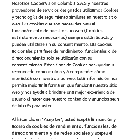
Nosotros CooperVision Colombia S.A.S y nuestros
proveedores de servicios designados utilizamos Cookies
y tecnologías de seguimiento similares en nuestro sitio
web. Las cookies que son necesarias para el
funcionamiento de nuestro sitio web (
Cookies
estrictamente necesarias
) siempre están activas y
pueden utilizarse sin su consentimiento. Las cookies
adicionales para fines de rendimiento, funcionales o de
direccionamiento solo se utilizarán con su
Nuestros productos
consentimiento. Estos tipos de Cookies nos ayudan a
reconocerlo como usuario y a comprender cómo
Encuentra tu lente
interactúa con nuestro sitio web. Esta información nos
Tecnología de lentes de contacto
permite mejorar la forma en que funciona nuestro sitio
web y nos ayuda a brindarle una mejor experiencia de
usuario al hacer que nuestro contenido y anuncios sean
Lentes de contacto y visión
de interés para usted.
Usuario nuevo
Al hacer clic en “
Aceptar
”, usted acepta la inserción y
Usuario con experiencia
acceso de
cookies de rendimiento, funcionales, de
direccionamiento y de redes sociales
y acepta el