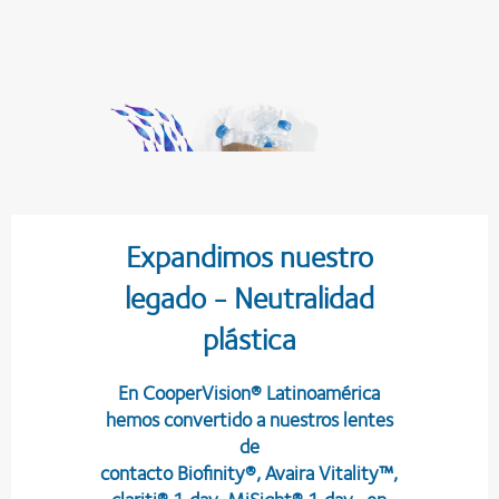
Expandimos nuestro
legado - Neutralidad
plástica
En CooperVision® Latinoamérica
hemos convertido a nuestros lentes
de
contacto Biofinity®, Avaira Vitality™,
clariti® 1 day, MiSight® 1 day, en