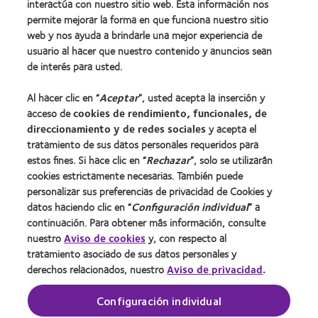
interactúa con nuestro sitio web. Esta información nos
Tecnología de lentes de contacto
permite mejorar la forma en que funciona nuestro sitio
web y nos ayuda a brindarle una mejor experiencia de
usuario al hacer que nuestro contenido y anuncios sean
Lentes de contacto y visión
de interés para usted.
Usuario nuevo
Al hacer clic en “
Aceptar
”, usted acepta la inserción y
Usuario con experiencia
acceso de
cookies de rendimiento, funcionales, de
direccionamiento y de redes sociales
y acepta el
Acerca de CooperVision
tratamiento de sus datos personales requeridos para
estos fines. Si hace clic en “
Rechazar
”, solo se utilizarán
Carreras
cookies estrictamente necesarias. También puede
Noticias
personalizar sus preferencias de privacidad de Cookies y
datos haciendo clic en “
Configuración individual
” a
Contacto
continuación. Para obtener más información, consulte
nuestro
Aviso de cookies
y, con respecto al
Legal
tratamiento asociado de sus datos personales y
derechos relacionados, nuestro
Aviso de privacidad
.
Política de privacidad
Condiciones del servicio
Configuración individual