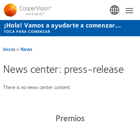
Pasar
al
Inicio
contenido
principal
¡Hola! Vamos a ayudarte a comenzar...
TOCA PARA COMENZAR
Inicio
>
News
News center: press-release
There is no news center content.
Premios