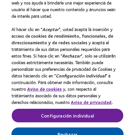
web y nos ayuda a brindarle una mejor experiencia de
usuario al hacer que nuestro contenido y anuncios sean
Lentes de contacto y visión
de interés para usted.
Usuario nuevo
Al hacer clic en “
Aceptar
”, usted acepta la inserción y
Usuario con experiencia
acceso de
cookies de rendimiento, funcionales, de
direccionamiento y de redes sociales
y acepta el
Acerca de CooperVision
tratamiento de sus datos personales requeridos para
estos fines. Si hace clic en “
Rechazar
”, solo se utilizarán
Carreras
cookies estrictamente necesarias. También puede
Noticias
personalizar sus preferencias de privacidad de Cookies y
Contacto
datos haciendo clic en “
Configuración individual
” a
continuación. Para obtener más información, consulte
nuestro
Aviso de cookies
y, con respecto al
Legal
tratamiento asociado de sus datos personales y
derechos relacionados, nuestro
Aviso de privacidad
.
Política de privacidad
Condiciones del servicio
Configuración individual
Gestionar preferencias de cookies
Rechazar