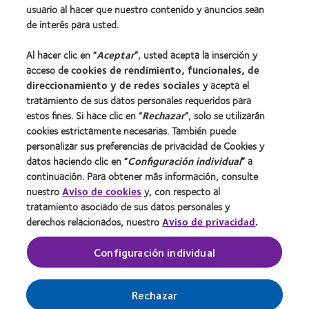
usuario al hacer que nuestro contenido y anuncios sean
Lentes de contacto y visión
de interés para usted.
Usuario nuevo
Al hacer clic en “
Aceptar
”, usted acepta la inserción y
Usuario con experiencia
acceso de
cookies de rendimiento, funcionales, de
direccionamiento y de redes sociales
y acepta el
Acerca de CooperVision
tratamiento de sus datos personales requeridos para
estos fines. Si hace clic en “
Rechazar
”, solo se utilizarán
Carreras
cookies estrictamente necesarias. También puede
Noticias
personalizar sus preferencias de privacidad de Cookies y
datos haciendo clic en “
Configuración individual
” a
Contacto
continuación. Para obtener más información, consulte
nuestro
Aviso de cookies
y, con respecto al
Legal
tratamiento asociado de sus datos personales y
derechos relacionados, nuestro
Aviso de privacidad
.
Política de privacidad
Condiciones del servicio
Configuración individual
Gestionar preferencias de cookies
Rechazar