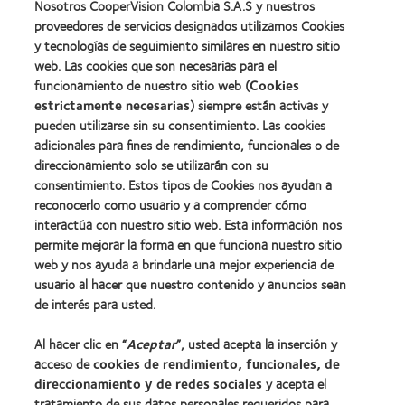
Nosotros CooperVision Colombia S.A.S y nuestros
proveedores de servicios designados utilizamos Cookies
y tecnologías de seguimiento similares en nuestro sitio
web. Las cookies que son necesarias para el
funcionamiento de nuestro sitio web (
Cookies
estrictamente necesarias
) siempre están activas y
pueden utilizarse sin su consentimiento. Las cookies
adicionales para fines de rendimiento, funcionales o de
direccionamiento solo se utilizarán con su
consentimiento. Estos tipos de Cookies nos ayudan a
Nuestros productos
reconocerlo como usuario y a comprender cómo
Encuentra tu lente
interactúa con nuestro sitio web. Esta información nos
Tecnología de lentes de contacto
permite mejorar la forma en que funciona nuestro sitio
web y nos ayuda a brindarle una mejor experiencia de
usuario al hacer que nuestro contenido y anuncios sean
Lentes de contacto y visión
de interés para usted.
Usuario nuevo
Al hacer clic en “
Aceptar
”, usted acepta la inserción y
Usuario con experiencia
acceso de
cookies de rendimiento, funcionales, de
direccionamiento y de redes sociales
y acepta el
Acerca de CooperVision
tratamiento de sus datos personales requeridos para