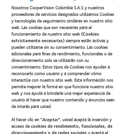
Nosotros CooperVision Colombia S.A.S y nuestros
proveedores de servicios designados utilizamos Cookies
y tecnologías de seguimiento similares en nuestro sitio
web. Las cookies que son necesarias para el
funcionamiento de nuestro sitio web (
Cookies
estrictamente necesarias
) siempre están activas y
pueden utilizarse sin su consentimiento. Las cookies
adicionales para fines de rendimiento, funcionales o de
direccionamiento solo se utilizarán con su
Nuestros productos
consentimiento. Estos tipos de Cookies nos ayudan a
reconocerlo como usuario y a comprender cómo
Encuentra tu lente
interactúa con nuestro sitio web. Esta información nos
Tecnología de lentes de contacto
permite mejorar la forma en que funciona nuestro sitio
web y nos ayuda a brindarle una mejor experiencia de
usuario al hacer que nuestro contenido y anuncios sean
Lentes de contacto y visión
de interés para usted.
Usuario nuevo
Al hacer clic en “
Aceptar
”, usted acepta la inserción y
Usuario con experiencia
acceso de
cookies de rendimiento, funcionales, de
direccionamiento y de redes sociales
y acepta el