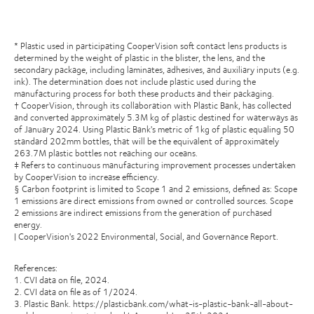
* Plastic used in participating CooperVision soft contact lens products is
determined by the weight of plastic in the blister, the lens, and the
secondary package, including laminates, adhesives, and auxiliary inputs (e.g.
ink). The determination does not include plastic used during the
manufacturing process for both these products and their packaging.
† CooperVision, through its collaboration with Plastic Bank, has collected
and converted approximately 5.3M kg of plastic destined for waterways as
of January 2024. Using Plastic Bank's metric of 1kg of plastic equaling 50
standard 202mm bottles, that will be the equivalent of approximately
263.7M plastic bottles not reaching our oceans.
‡ Refers to continuous manufacturing improvement processes undertaken
by CooperVision to increase efficiency.
§ Carbon footprint is limited to Scope 1 and 2 emissions, defined as: Scope
1 emissions are direct emissions from owned or controlled sources. Scope
2 emissions are indirect emissions from the generation of purchased
energy.
| CooperVision's 2022 Environmental, Social, and Governance Report.
References:
1. CVI data on file, 2024.
2. CVI data on file as of 1/2024.
3. Plastic Bank. https://plasticbank.com/what-is-plastic-bank-all-about-