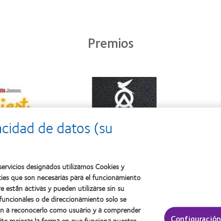
Premios
acidad de datos (su
ervicios designados utilizamos Cookies y
kies que son necesarias para el funcionamiento
e están activas y pueden utilizarse sin su
 contacto y visión
Acerca de CooperVision
 funcionales o de direccionamiento solo se
nuevo
Carreras
dan a reconocerlo como usuario y a comprender
Configuración
ite mejorar la forma en que funciona nuestro