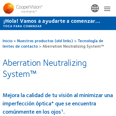
Pasar
al
Inicio
contenido
principal
¡Hola! Vamos a ayudarte a comenzar...
TOCA PARA COMENZAR
Inicio
>
Nuestros productos (old links)
>
Tecnología de
lentes de contacto
>
Aberration Neutralizing System™
Aberration Neutralizing
System™
Mejora la calidad de tu visión al minimizar una
imperfección óptica* que se encuentra
comúnmente en los ojos
.
1