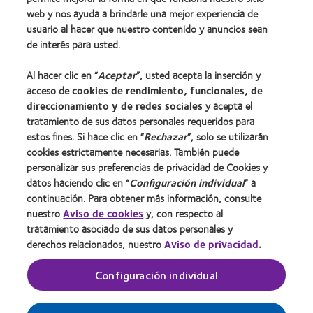
web y nos ayuda a brindarle una mejor experiencia de
usuario al hacer que nuestro contenido y anuncios sean
Lentes de contacto y visión
de interés para usted.
Usuario nuevo
Al hacer clic en “
Aceptar
”, usted acepta la inserción y
Usuario con experiencia
acceso de
cookies de rendimiento, funcionales, de
direccionamiento y de redes sociales
y acepta el
Acerca de CooperVision
tratamiento de sus datos personales requeridos para
estos fines. Si hace clic en “
Rechazar
”, solo se utilizarán
Carreras
cookies estrictamente necesarias. También puede
Noticias
personalizar sus preferencias de privacidad de Cookies y
Contacto
datos haciendo clic en “
Configuración individual
” a
continuación. Para obtener más información, consulte
nuestro
Aviso de cookies
y, con respecto al
Legal
tratamiento asociado de sus datos personales y
derechos relacionados, nuestro
Aviso de privacidad
.
Política de privacidad
Condiciones del servicio
Configuración individual
Gestionar preferencias de cookies