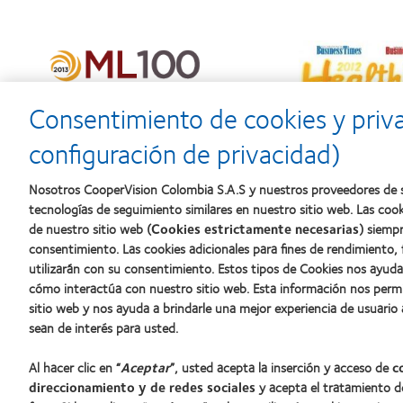
Consentimiento de cookies y priv
configuración de privacidad)
Nosotros CooperVision Colombia S.A.S y nuestros proveedores de s
tecnologías de seguimiento similares en nuestro sitio web. Las coo
de nuestro sitio web (
Cookies estrictamente necesarias
) siempr
Nuestros productos
Lentes de
consentimiento. Las cookies adicionales para fines de rendimiento,
Encuentra tu lente
Usuario 
utilizarán con su consentimiento. Estos tipos de Cookies nos ayu
cómo interactúa con nuestro sitio web. Esta información nos perm
Tecnología de lentes de contacto
Usuario c
sitio web y nos ayuda a brindarle una mejor experiencia de usuario
sean de interés para usted.
Al hacer clic en “
Aceptar
”, usted acepta la inserción y acceso de
c
direccionamiento y de redes sociales
y acepta el tratamiento d