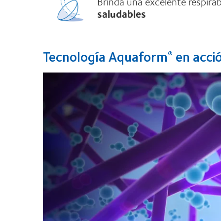
Brinda una excelente respirab
saludables
Tecnología Aquaform
en acci
®