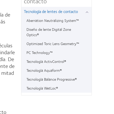
contacto
Tecnología de lentes de contacto
ía de
más
Aberration Neutralizing System™
Diseño de lente Digital Zone
Optics®
Optimized Toric Lens Geometry™
éculas
indarle
PC Technology™
día. De
Tecnología ActivControl®
ente de
Tecnología Aquaform®
e mitad
Tecnología Balance Progressive®
Tecnología WetLoc®
cto