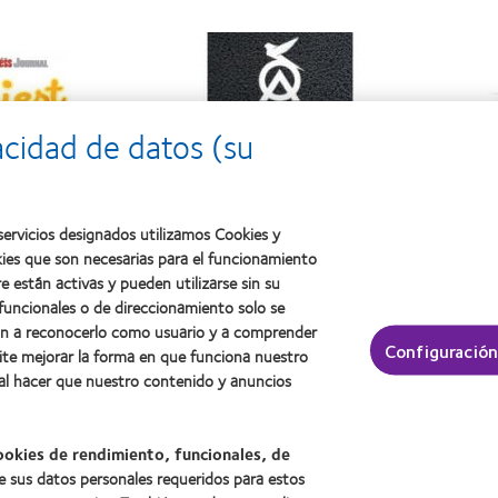
acidad de datos (su
ervicios designados utilizamos Cookies y
kies que son necesarias para el funcionamiento
e están activas y pueden utilizarse sin su
 contacto y visión
Acerca de CooperVision
 funcionales o de direccionamiento solo se
nuevo
Carreras
dan a reconocerlo como usuario y a comprender
Configuración
ite mejorar la forma en que funciona nuestro
on experiencia
Noticias
 al hacer que nuestro contenido y anuncios
Contacto
ookies de rendimiento, funcionales, de
e sus datos personales requeridos para estos