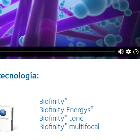
tecnología:
Biofinity
®
Biofinity Energys
®
Biofinity
toric
®
Biofinity
multifocal
®