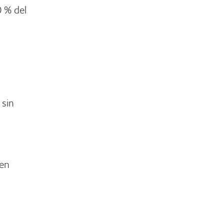
0 % del
sin
 en