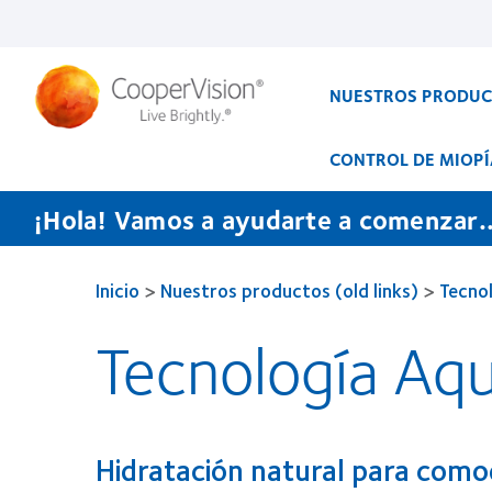
Pasar
al
contenido
principal
NUESTROS PRODU
CONTROL DE MIOPÍ
¡Hola! Vamos a ayudarte a comenzar..
Inicio
>
Nuestros productos (old links)
>
Tecnol
Tecnología Aq
Hidratación natural para comod