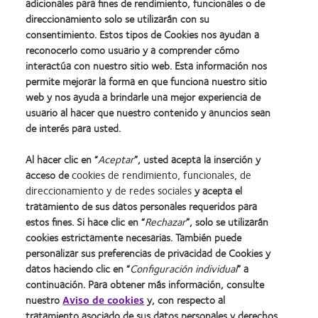
adicionales para fines de rendimiento, funcionales o de
direccionamiento solo se utilizarán con su
consentimiento. Estos tipos de Cookies nos ayudan a
reconocerlo como usuario y a comprender cómo
interactúa con nuestro sitio web. Esta información nos
Atención al cliente
permite mejorar la forma en que funciona nuestro sitio
web y nos ayuda a brindarle una mejor experiencia de
Teléfono consultas técnicas
usuario al hacer que nuestro contenido y anuncios sean
Ponerse en contacto con Atención al cliente
de interés para usted.
Al hacer clic en “
Aceptar
”, usted acepta la inserción y
acceso de
cookies de rendimiento, funcionales, de
direccionamiento y de redes sociales
y acepta el
tratamiento de sus datos personales requeridos para
estos fines. Si hace clic en “
Rechazar
”, solo se utilizarán
cookies estrictamente necesarias. También puede
personalizar sus preferencias de privacidad de Cookies y
datos haciendo clic en “
Configuración individual
” a
continuación. Para obtener más información, consulte
nuestro
Aviso de cookies
y, con respecto al
Inicio
Política de privacidad
tratamiento asociado de sus datos personales y derechos
Nuestra empresa
Condiciones del servicio