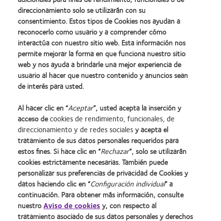
direccionamiento solo se utilizarán con su
consentimiento. Estos tipos de Cookies nos ayudan a
reconocerlo como usuario y a comprender cómo
interactúa con nuestro sitio web. Esta información nos
1. Gracias a su mayor permeabilidad de oxígeno respecto de los materiales de hidrogel, los
permite mejorar la forma en que funciona nuestro sitio
lentes de contacto de hidrogel de silicona minimizan o eliminan los signos relacionados a la
web y nos ayuda a brindarle una mejor experiencia de
hipoxia y los síntomas que aparecen durante el uso de los lentes. 2. Advertencia: Lps lentes
de contacto que absorben los rayos UV no sustituyen las gafas o anteojos que absorben
usuario al hacer que nuestro contenido y anuncios sean
rayos UV porque no cubren por completo el ojo y las áreas adyacentes. Los pacientes deben
de interés para usted.
continuar utilizando dichos accesorios según se les haya indicado.
Al hacer clic en “
Aceptar
”, usted acepta la inserción y
acceso de
cookies de rendimiento, funcionales, de
direccionamiento y de redes sociales
y acepta el
tratamiento de sus datos personales requeridos para
estos fines. Si hace clic en “
Rechazar
”, solo se utilizarán
cookies estrictamente necesarias. También puede
personalizar sus preferencias de privacidad de Cookies y
datos haciendo clic en “
Configuración individual
” a
continuación. Para obtener más información, consulte
nuestro
Aviso de cookies
y, con respecto al
Inicio
Política de privacidad
tratamiento asociado de sus datos personales y derechos
Nuestra empresa
Condiciones del servicio