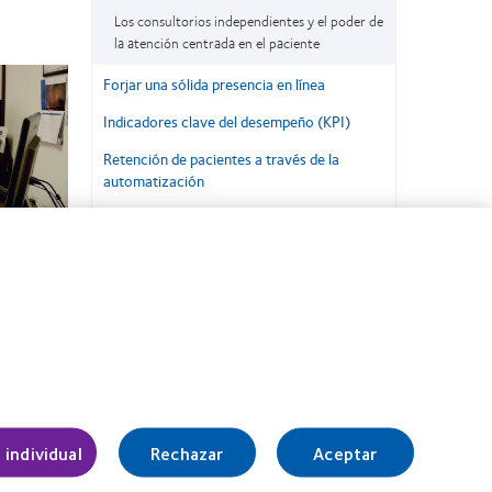
Los consultorios independientes y el poder de
la atención centrada en el paciente
Forjar una sólida presencia en línea
Indicadores clave del desempeño (KPI)
Retención de pacientes a través de la
automatización
La comercialización como una relación con
el cliente
Retención de pacientes y comunicación con
es y el
el paciente
 en el
 individual
Rechazar
Aceptar