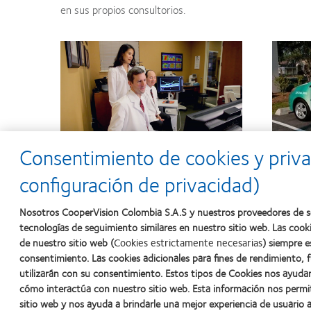
en sus propios consultorios.
Consentimiento de cookies y priva
configuración de privacidad)
Especialización tecnológica:
construir
Ir más al
una base de clientes sólida a través de
cliente 
Nosotros CooperVision Colombia S.A.S y nuestros proveedores de se
la experiencia
tecnologías de seguimiento similares en nuestro sitio web. Las cook
Más inf
de nuestro sitio web (
Cookies estrictamente necesarias
) siempre e
Más información
consentimiento. Las cookies adicionales para fines de rendimiento, 
utilizarán con su consentimiento. Estos tipos de Cookies nos ayud
cómo interactúa con nuestro sitio web. Esta información nos permi
sitio web y nos ayuda a brindarle una mejor experiencia de usuario