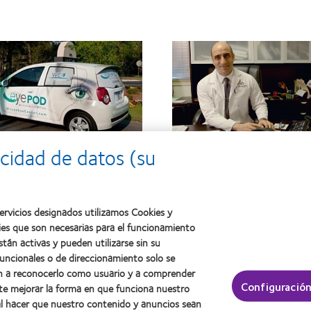
cidad de datos (su
Los consultorios independient
lá:
convertir la atención al
poder de la atención centrada
en una marca
rvicios designados utilizamos Cookies y
paciente
ies que son necesarias para el funcionamiento
ormación
stán activas y pueden utilizarse sin su
Más información
funcionales o de direccionamiento solo se
an a reconocerlo como usuario y a comprender
Configuración
te mejorar la forma en que funciona nuestro
 al hacer que nuestro contenido y anuncios sean