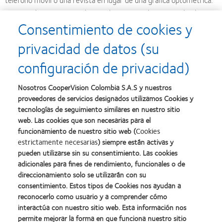
Compruebe únicamente las agudezas OU a distancia y desde
Consentimiento de cookies y
cerca luego de darle al paciente unos minutos para adaptarse.
Hágales saber a los pacientes que podrían notar algo de visión
privacidad de datos (su
doble o la visión un poco borrosa durante algunas semanas.
configuración de privacidad)
Acepte la necesidad ocasional de un "plan B"
Nosotros CooperVision Colombia S.A.S y nuestros
proveedores de servicios designados utilizamos Cookies y
Algunos pacientes simplemente no pueden o no quieren dedicar
tecnologías de seguimiento similares en nuestro sitio
el tiempo necesario para adaptarse a los lentes de contacto
web. Las cookies que son necesarias para el
multifocales. Si, luego de preguntar a un paciente sobre su
funcionamiento de nuestro sitio web (
Cookies
experiencia, decide que no tendrá éxito con los lentes
estrictamente necesarias
) siempre están activas y
multifocales blandos, discuta con él posibles alternativas. Además,
pueden utilizarse sin su consentimiento. Las cookies
adicionales para fines de rendimiento, funcionales o de
asegúrele que la tecnología sigue avanzando y que lo mantendrá
direccionamiento solo se utilizarán con su
al tanto de las nuevas posibilidades que se presenten.
consentimiento. Estos tipos de Cookies nos ayudan a
reconocerlo como usuario y a comprender cómo
Si el paciente sabe que usted se preocupa por sus necesidades,
interactúa con nuestro sitio web. Esta información nos
estará más tranquilo y será un paciente más leal.
permite mejorar la forma en que funciona nuestro sitio