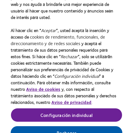
web y nos ayuda a brindarle una mejor experiencia de
usuario al hacer que nuestro contenido y anuncios sean
de interés para usted.
1. Potter R, Pal S, Stiegemeier MJ. Avoiding the soft multifocal failure.
Contact Lens
Al hacer clic en “
Aceptar
”, usted acepta la inserción y
Spectrum
. 2016;31:22-25.
acceso de
cookies de rendimiento, funcionales, de
direccionamiento y de redes sociales
y acepta el
tratamiento de sus datos personales requeridos para
estos fines. Si hace clic en “
Rechazar
”, solo se utilizarán
cookies estrictamente necesarias. También puede
personalizar sus preferencias de privacidad de Cookies y
datos haciendo clic en “
Configuración individual
” a
continuación. Para obtener más información, consulte
nuestro
Aviso de cookies
y, con respecto al
Inicio
Política de privacidad
tratamiento asociado de sus datos personales y derechos
Nuestra empresa
Condiciones del servicio
relacionados, nuestro
Aviso de privacidad
.
Nuestros productos
Web del usuario
Configuración individual
Colombia
Rechazar