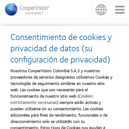
Pasar
al
contenido
principal
Búsqueda de productos
Consentimiento de cookies y
Additional products
privacidad de datos (su
configuración de privacidad)
Nosotros CooperVision Colombia S.A.S y nuestros
proveedores de servicios designados utilizamos Cookies y
tecnologías de seguimiento similares en nuestro sitio
web. Las cookies que son necesarias para el
funcionamiento de nuestro sitio web (
Cookies
estrictamente necesarias
) siempre están activas y
pueden utilizarse sin su consentimiento. Las cookies
adicionales para fines de rendimiento, funcionales o de
Inicio
Política de privacidad
direccionamiento solo se utilizarán con su
Nuestra empresa
Condiciones del servicio
consentimiento. Estos tipos de Cookies nos ayudan a