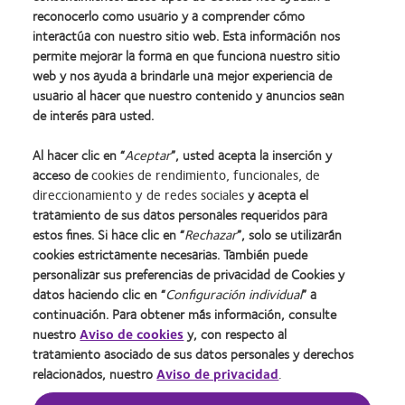
Nuestros productos
Web del usuario
reconocerlo como usuario y a comprender cómo
interactúa con nuestro sitio web. Esta información nos
permite mejorar la forma en que funciona nuestro sitio
web y nos ayuda a brindarle una mejor experiencia de
Colombia
usuario al hacer que nuestro contenido y anuncios sean
de interés para usted.
© 2026
CooperVision
|
Al hacer clic en “
Aceptar
”, usted acepta la inserción y
Part of
CooperCompanies
acceso de
cookies de rendimiento, funcionales, de
direccionamiento y de redes sociales
y acepta el
tratamiento de sus datos personales requeridos para
estos fines. Si hace clic en “
Rechazar
”, solo se utilizarán
cookies estrictamente necesarias. También puede
personalizar sus preferencias de privacidad de Cookies y
datos haciendo clic en “
Configuración individual
” a
continuación. Para obtener más información, consulte
nuestro
Aviso de cookies
y, con respecto al
tratamiento asociado de sus datos personales y derechos
relacionados, nuestro
Aviso de privacidad
.