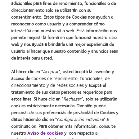
Familia clariti 1 day
adicionales para fines de rendimiento, funcionales o de
direccionamiento solo se utilizarán con su
consentimiento. Estos tipos de Cookies nos ayudan a
Para aquellos pacientes que buscan la conveniencia, practicidad y
reconocerlo como usuario y a comprender cómo
sean personas muy activas.
clariti 1 day: 2015DM-0013325 /
interactúa con nuestro sitio web. Esta información nos
permite mejorar la forma en que funciona nuestro sitio
2019DM0020433
web y nos ayuda a brindarle una mejor experiencia de
usuario al hacer que nuestro contenido y anuncios sean
de interés para usted.
Al hacer clic en “
Aceptar
”, usted acepta la inserción y
acceso de
cookies de rendimiento, funcionales, de
direccionamiento y de redes sociales
y acepta el
tratamiento de sus datos personales requeridos para
estos fines. Si hace clic en “
Rechazar
”, solo se utilizarán
cookies estrictamente necesarias. También puede
personalizar sus preferencias de privacidad de Cookies y
datos haciendo clic en “
Configuración individual
” a
continuación. Para obtener más información, consulte
nuestro
Aviso de cookies
y, con respecto al
Inicio
Política de privacidad