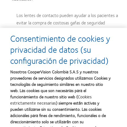
Los lentes de contacto pueden ayudar a los pacientes a
evitar la compra de costosas gafas de seguridad
recetadas. También se pueden usar bajo las gafas 3-D del
Consentimiento de cookies y
cine y bajo gafas de sol no recetadas.
privacidad de datos (su
Luego de un largo período de usar únicamente gafas (incluso
configuración de privacidad)
durante toda su vida) un paciente podría no pensar en los posibles
beneficios de los lentes de contacto. Sin embargo, quizás le
Nosotros CooperVision Colombia S.A.S y nuestros
sorprenda cuán dispuestos están a tener una opción en cada una
proveedores de servicios designados utilizamos Cookies y
de las actividades que realizan.
tecnologías de seguimiento similares en nuestro sitio
web. Las cookies que son necesarias para el
Inicie la conversación: las opciones para sus pacientes son
funcionamiento de nuestro sitio web (
Cookies
oportunidades para usted.
estrictamente necesarias
) siempre están activas y
pueden utilizarse sin su consentimiento. Las cookies
adicionales para fines de rendimiento, funcionales o de
direccionamiento solo se utilizarán con su