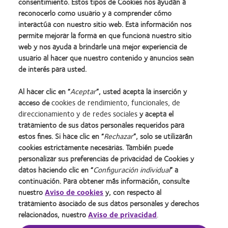
consentimiento. Estos tipos de Cookies nos ayudan a
1 Ritson M. Which patients are more profitable? Contact Lens
reconocerlo como usuario y a comprender cómo
Spectrum. Marzo de 2006;38-42.
interactúa con nuestro sitio web. Esta información nos
permite mejorar la forma en que funciona nuestro sitio
2 Vision Care Research. 50 reasons for wearing contact lenses.
web y nos ayuda a brindarle una mejor experiencia de
usuario al hacer que nuestro contenido y anuncios sean
Sitio web de Vision Care Research.
de interés para usted.
visioncareresearch.com/resources/50-reasons-to-wear-
contact-lenses.asp. Consultado el 8 de agosto de 2016.
Al hacer clic en “
Aceptar
”, usted acepta la inserción y
acceso de
cookies de rendimiento, funcionales, de
direccionamiento y de redes sociales
y acepta el
tratamiento de sus datos personales requeridos para
estos fines. Si hace clic en “
Rechazar
”, solo se utilizarán
cookies estrictamente necesarias. También puede
personalizar sus preferencias de privacidad de Cookies y
datos haciendo clic en “
Configuración individual
” a
continuación. Para obtener más información, consulte
nuestro
Aviso de cookies
y, con respecto al
Inicio
Política de privacidad
tratamiento asociado de sus datos personales y derechos
Nuestra empresa
Condiciones del servicio
relacionados, nuestro
Aviso de privacidad
.
Nuestros productos
Web del usuario