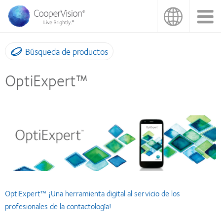
Pasar
al
contenido
principal
Búsqueda de productos
OptiExpert™
OptiExpert™ ¡Una herramienta digital al servicio de los
profesionales de la contactología!