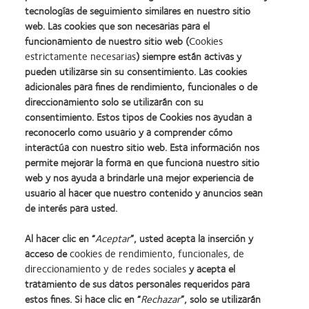
tecnologías de seguimiento similares en nuestro sitio
Retención de pacientes y comunicación con el paciente
web. Las cookies que son necesarias para el
funcionamiento de nuestro sitio web (
Cookies
Cada etapa de la vida presenta nuevos problemas e
estrictamente necesarias
) siempre están activas y
pueden utilizarse sin su consentimiento. Las cookies
inquietudes relacionados con la vista para un paciente y
adicionales para fines de rendimiento, funcionales o de
nuevas oportunidades para que los profesionales de la vista
direccionamiento solo se utilizarán con su
ayuden. Cuanto más efectivos sean los profesionales de la
consentimiento. Estos tipos de Cookies nos ayudan a
reconocerlo como usuario y a comprender cómo
vista a la hora de guiar a los pacientes por los hitos, más
interactúa con nuestro sitio web. Esta información nos
valiosos serán para los pacientes y más lealtad inspirarán.
permite mejorar la forma en que funciona nuestro sitio
web y nos ayuda a brindarle una mejor experiencia de
usuario al hacer que nuestro contenido y anuncios sean
Más información
de interés para usted.
Al hacer clic en “
Aceptar
”, usted acepta la inserción y
acceso de
cookies de rendimiento, funcionales, de
direccionamiento y de redes sociales
y acepta el
tratamiento de sus datos personales requeridos para
estos fines. Si hace clic en “
Rechazar
”, solo se utilizarán