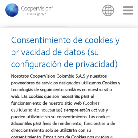
Pasar
al
contenido
principal
Búsqueda de productos
Consentimiento de cookies y
MiSight®
privacidad de datos (su
configuración de privacidad)
Nosotros CooperVision Colombia S.A.S y nuestros
Family products
proveedores de servicios designados utilizamos Cookies y
tecnologías de seguimiento similares en nuestro sitio
MiSight® 1 day
web. Las cookies que son necesarias para el
funcionamiento de nuestro sitio web (
Cookies
DIARIO
estrictamente necesarias
) siempre están activas y
pueden utilizarse sin su consentimiento. Las cookies
adicionales para fines de rendimiento, funcionales o de
MiSight®
direccionamiento solo se utilizarán con su
MiSight®
consentimiento. Estos tipos de Cookies nos ayudan a