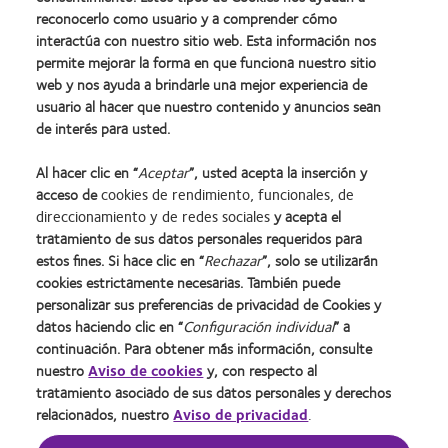
reconocerlo como usuario y a comprender cómo
interactúa con nuestro sitio web. Esta información nos
permite mejorar la forma en que funciona nuestro sitio
web y nos ayuda a brindarle una mejor experiencia de
usuario al hacer que nuestro contenido y anuncios sean
de interés para usted.
Al hacer clic en “
Aceptar
”, usted acepta la inserción y
acceso de
cookies de rendimiento, funcionales, de
direccionamiento y de redes sociales
y acepta el
Inicio
Política de privacidad
tratamiento de sus datos personales requeridos para
Nuestra empresa
Condiciones del servicio
estos fines. Si hace clic en “
Rechazar
”, solo se utilizarán
Nuestros productos
Web del usuario
cookies estrictamente necesarias. También puede
personalizar sus preferencias de privacidad de Cookies y
datos haciendo clic en “
Configuración individual
” a
Colombia
continuación. Para obtener más información, consulte
nuestro
Aviso de cookies
y, con respecto al
tratamiento asociado de sus datos personales y derechos
© 2026
CooperVision
|
relacionados, nuestro
Aviso de privacidad
.
Part of
CooperCompanies