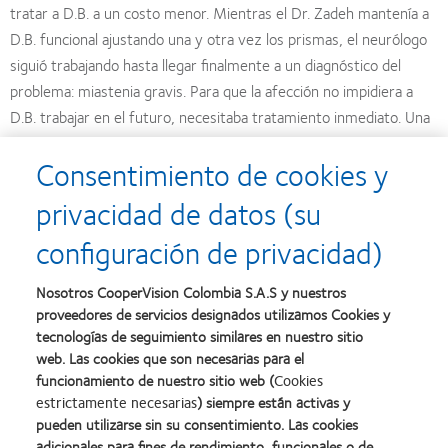
tratar a D.B. a un costo menor. Mientras el Dr. Zadeh mantenía a
D.B. funcional ajustando una y otra vez los prismas, el neurólogo
siguió trabajando hasta llegar finalmente a un diagnóstico del
problema: miastenia gravis. Para que la afección no impidiera a
D.B. trabajar en el futuro, necesitaba tratamiento inmediato. Una
vez más, el Dr. Zadeh y su personal mantuvieron su compromiso
Consentimiento de cookies y
y buscaron un establecimiento que pudiera tratar a D.B. incluso
sin seguro médico.
privacidad de datos (su
configuración de privacidad)
“Cuando un paciente acude a nosotros frustrado y necesita
ayuda, nos hacemos cargo del problema y respondemos con
Nosotros CooperVision Colombia S.A.S y nuestros
todos los recursos a nuestra disposición”.
proveedores de servicios designados utilizamos Cookies y
tecnologías de seguimiento similares en nuestro sitio
Como demuestra el Dr. Zadeh, este nivel de servicio al cliente y
web. Las cookies que son necesarias para el
atención personalizada no tiene por qué ser exclusiva de los
funcionamiento de nuestro sitio web (
Cookies
médicos de cabecera. Este tipo de atención le ha valido a Family
estrictamente necesarias
) siempre están activas y
Eyecare of Roswell no solo un gran éxito sino también el respeto
pueden utilizarse sin su consentimiento. Las cookies
adicionales para fines de rendimiento, funcionales o de