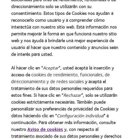
de la comunidad. Esta atención distingue al Dr. Zadeh de la
direccionamiento solo se utilizarán con su
competencia en línea y de bajo precio y lo ha ayudado a
consentimiento. Estos tipos de Cookies nos ayudan a
convertirse en uno de los profesionales oftalmológicos más
reconocerlo como usuario y a comprender cómo
respetados de Georgia e incluso ganar el Premio al Optómetra del
interactúa con nuestro sitio web. Esta información nos
Año de Georgia en 2007.
permite mejorar la forma en que funciona nuestro sitio
web y nos ayuda a brindarle una mejor experiencia de
usuario al hacer que nuestro contenido y anuncios sean
de interés para usted.
*Las iniciales se modificaron para ocultar la identidad del paciente.
Al hacer clic en “
Aceptar
”, usted acepta la inserción y
acceso de
cookies de rendimiento, funcionales, de
direccionamiento y de redes sociales
y acepta el
tratamiento de sus datos personales requeridos para
estos fines. Si hace clic en “
Rechazar
”, solo se utilizarán
cookies estrictamente necesarias. También puede
personalizar sus preferencias de privacidad de Cookies y
datos haciendo clic en “
Configuración individual
” a
continuación. Para obtener más información, consulte
nuestro
Aviso de cookies
y, con respecto al
Inicio
Política de privacidad
tratamiento asociado de sus datos personales y derechos
Nuestra empresa
Condiciones del servicio