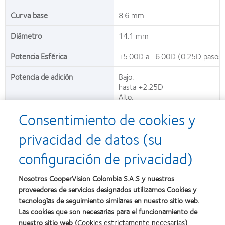
Curva base
8.6 mm
Diámetro
14.1 mm
Potencia Esférica
+5.00D a -6.00D (0.25D pasos)
Potencia de adición
Bajo:
hasta +2.25D
Alto:
+2.50a +3.00D
Consentimiento de cookies y
privacidad de datos (su
configuración de privacidad)
(1)Advertencia: Las lentes de contacto que absorben los UV no
sustituyen a las gafas protectoras que absorben rayos UV ni a las
Nosotros CooperVision Colombia S.A.S y nuestros
gafas de sol, ya que no cubren por completo el ojo ni la zona que lo
proveedores de servicios designados utilizamos Cookies y
rodea. Los pacientes deberán seguir usando protección ocular que
tecnologías de seguimiento similares en nuestro sitio web.
absorba rayos UV según se les indique.
Las cookies que son necesarias para el funcionamiento de
(2)Datos de archivo; clariti 1 day ofrece ojos más blancos que 1-DAY
nuestro sitio web (
Cookies estrictamente necesarias
)