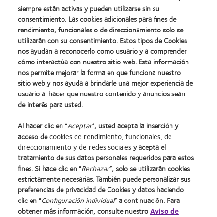
ACUVUE® MOIST®.
siempre están activas y pueden utilizarse sin su
(3)Brennan N.A. Beyond Flux: Total Corneal Oxygen Consumption as
consentimiento. Las cookies adicionales para fines de
an Index of Corneal Oxygenation During Contact Lens Wear.
rendimiento, funcionales o de direccionamiento solo se
Investigative Ophthalmology & Visual Science. 2005; 82:467–472.
utilizarán con su consentimiento. Estos tipos de Cookies
(4)Holden B.A., Mertz GW. Critical oxygen levels to avoid corneal
nos ayudan a reconocerlo como usuario y a comprender
edema for daily and extended wear contact lenses. Investigative
cómo interactúa con nuestro sitio web. Esta información
Ophthalmology & Visual Science. 1984; 25:1161.
nos permite mejorar la forma en que funciona nuestro
(5)Contenido de agua principal citado por el fabricante.
sitio web y nos ayuda a brindarle una mejor experiencia de
usuario al hacer que nuestro contenido y anuncios sean
de interés para usted.
Al hacer clic en “
Aceptar
”, usted acepta la inserción y
acceso de
cookies de rendimiento, funcionales, de
direccionamiento y de redes sociales
y acepta el
tratamiento de sus datos personales requeridos para estos
fines. Si hace clic en “
Rechazar
”, solo se utilizarán cookies
Inicio
Política de privacidad
estrictamente necesarias. También puede personalizar sus
Nuestra empresa
Condiciones del servicio
preferencias de privacidad de Cookies y datos haciendo
Nuestros productos
Web del usuario
clic en “
Configuración individual
” a continuación. Para
obtener más información, consulte nuestro
Aviso de