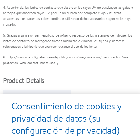
4. Advertencia: los lentes de contacto que absorben los rayos UV no sustituyen las gafas o
anteojos que absorben rayos UV porque no cubren por completo el ojo y las áreas
adyacentes. Los pacientes deben continuar utilizando dichos accesorios según se les haya
indicado.
5. Gracias a su mayor permeabilidad de oxígeno respecto de los materiales de hidrogel, los
lentes de contacto de hidrogel de silicona minimizan o eliminan los signos y síntomas
relacionados a la hipoxia que aparecen durante el uso de los lentes.
6. http://www.aoa.or9/patients-and-public/caring-for-your-vision/uv-protection/uv-
protection-with-contact-lenses?sso-y
Product Details
H
0 content
55%
2
Consentimiento de cookies y
Replacement schedule
Mensual
privacidad de datos (su
Oxygen transmissibility
110 Dk/t (at -3.00D)
configuración de privacidad)
Design
Superficie frontal asférica