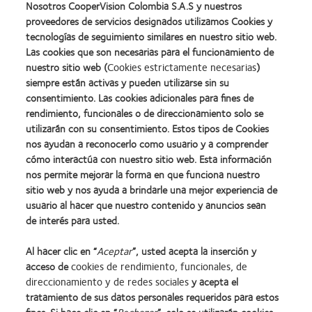
Nosotros CooperVision Colombia S.A.S y nuestros
Curva base
8,4
proveedores de servicios designados utilizamos Cookies y
tecnologías de seguimiento similares en nuestro sitio web.
Diámetro
14,2
Las cookies que son necesarias para el funcionamiento de
nuestro sitio web (
Cookies estrictamente necesarias
)
Potencia de la esfera
+8.00D a -12.00D (pasos de 0.
siempre están activas y pueden utilizarse sin su
consentimiento. Las cookies adicionales para fines de
Tinte de manipulación
Azul
rendimiento, funcionales o de direccionamiento solo se
utilizarán con su consentimiento. Estos tipos de Cookies
Tamaño del paquete
6 blísters por paquete
nos ayudan a reconocerlo como usuario y a comprender
Módulo
0,6 MPA
cómo interactúa con nuestro sitio web. Esta información
nos permite mejorar la forma en que funciona nuestro
sitio web y nos ayuda a brindarle una mejor experiencia de
usuario al hacer que nuestro contenido y anuncios sean
de interés para usted.
Al hacer clic en “
Aceptar
”, usted acepta la inserción y
acceso de
cookies de rendimiento, funcionales, de
direccionamiento y de redes sociales
y acepta el
tratamiento de sus datos personales requeridos para estos