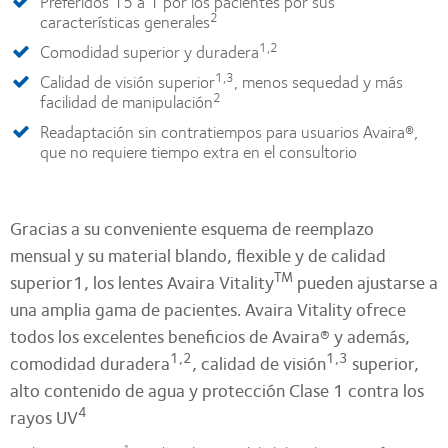
Preferidos 15 a 1 por los pacientes por sus
2
características generales
1,2
Comodidad superior y duradera
1,3
Calidad de visión superior
, menos sequedad y más
2
facilidad de manipulación
Readaptación sin contratiempos para usuarios Avaira®,
que no requiere tiempo extra en el consultorio
Gracias a su conveniente esquema de reemplazo
mensual y su material blando, flexible y de calidad
TM
superior1, los lentes Avaira Vitality
pueden ajustarse a
una amplia gama de pacientes. Avaira Vitality ofrece
todos los excelentes beneficios de Avaira® y además,
1,2
1,3
comodidad duradera
, calidad de visión
superior,
alto contenido de agua y protección Clase 1 contra los
4
rayos UV