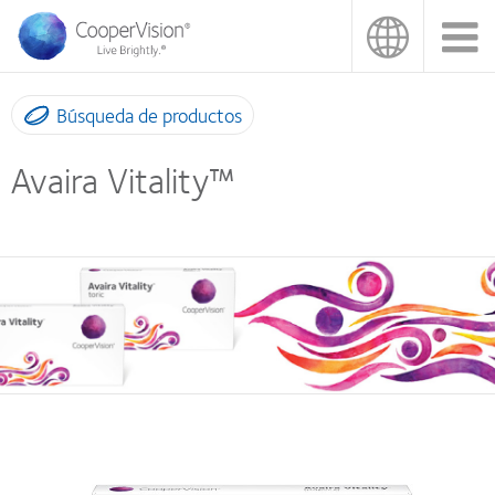
Pasar
al
contenido
principal
Búsqueda de productos
Avaira Vitality™