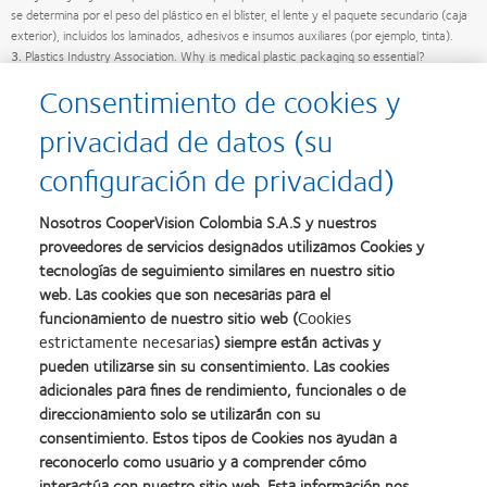
se determina por el peso del plástico en el blíster, el lente y el paquete secundario (caja
exterior), incluidos los laminados, adhesivos e insumos auxiliares (por ejemplo, tinta).
3.
Plastics Industry Association. Why is medical plastic packaging so essential?
Accessed January 5, 2021. https://thisisplastics.com/safety/why-are-medical-
Consentimiento de cookies y
plastic-packages- so-essential/
4.
https://www.craftechind.com/the-many-uses-of-plastic-materials-in-medicine/
privacidad de datos (su
5.
https://www.mpo-mag.com/contents/view_online-exclusives/2017-10-09/5-
ways-plastics-revolutionized-the-healthcare-industry/
configuración de privacidad)
6.
CooperVision®, data on file, 2021. Plastic Neutrality Survey, 200 eye care
professionals and 1,500 consumers aged 16-65 years. France, Germany, UK and
Nosotros CooperVision Colombia S.A.S y nuestros
Sweden n=300. The Netherlands and Belgium n=150. France = 88%, Germany = 84%,
UK = 87%, Sweden = 87%, Netherlands = 80%, Belgium = 77%.
proveedores de servicios designados utilizamos Cookies y
7.
The PEW Charitable Trusts and SYSTEMIQ. Breaking the plastic wave: a
tecnologías de seguimiento similares en nuestro sitio
comprehensive assessment of pathways towards stopping ocean plastic pollution. July
web. Las cookies que son necesarias para el
23, 2020. Accessed
funcionamiento de nuestro sitio web (
Cookies
8.
December 21, 2020. About Plastic Bank. Assessed December 21, 2020;
estrictamente necesarias
) siempre están activas y
https://Plastic Bank.com/.
pueden utilizarse sin su consentimiento. Las cookies
adicionales para fines de rendimiento, funcionales o de
Relevant products
direccionamiento solo se utilizarán con su
consentimiento. Estos tipos de Cookies nos ayudan a
reconocerlo como usuario y a comprender cómo
interactúa con nuestro sitio web. Esta información nos