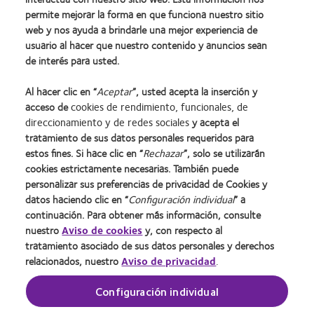
clariti® 1 day multifocal 3 Add
permite mejorar la forma en que funciona nuestro sitio
web y nos ayuda a brindarle una mejor experiencia de
usuario al hacer que nuestro contenido y anuncios sean
de interés para usted.
Al hacer clic en “
Aceptar
”, usted acepta la inserción y
acceso de
cookies de rendimiento, funcionales, de
direccionamiento y de redes sociales
y acepta el
tratamiento de sus datos personales requeridos para
estos fines. Si hace clic en “
Rechazar
”, solo se utilizarán
cookies estrictamente necesarias. También puede
personalizar sus preferencias de privacidad de Cookies y
datos haciendo clic en “
Configuración individual
” a
continuación. Para obtener más información, consulte
nuestro
Aviso de cookies
y, con respecto al
Inicio
Política de privacidad
tratamiento asociado de sus datos personales y derechos
Nuestra empresa
Condiciones del servicio
relacionados, nuestro
Aviso de privacidad
.
Nuestros productos
Web del usuario
Configuración individual