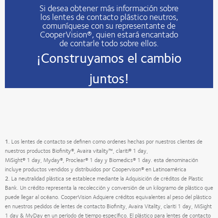
Si desea obtener más información sobre
los lentes de contacto plástico neutros,
comuníquese con su representante de
CooperVision®, quien estará encantado
de contarle todo sobre ellos.
¡Construyamos el cambio
juntos!
1.
Los lentes de contacto se definen como ordenes hechas por nuestros clientes de
nuestros productos Biofinity®, Avaira vitality™, clariti® 1 day,
MiSight® 1 day, Myday®, Proclear® 1 day y Biomedics® 1 day. esta denominación
incluye productos vendidos y distribuidos por Coopervison® en Latinoamérica
2.
La neutralidad plástica se establece mediante la Adquisición de créditos de Plastic
Bank. Un crédito representa la recolección y conversión de un kilogramo de plástico que
puede llegar al océano. CooperVision Adquiere créditos equivalentes al peso del plástico
en nuestros pedidos de lentes de contacto Biofinity, Avaira Vitality, clariti 1 day, MiSight
1 day & MyDay en un período de tiempo específico. El plástico para lentes de contacto